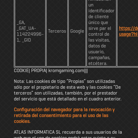
un
identificador
de cliente
_GA,
único que
_GAT_UA-
sirve par el
https://d
Terceros
Google
114224996-
control de
usage?h
1, _GID
las visitas,
datos de
usuario,
campañas,
etcétera.
COOKIE| PROPIA| kromgaming.com|||
Nota: Las cookies de tipo “Propias” son utilizadas
sólo por el propietario de esta web y las cookies “De
terceros” son utilizadas, también, por el prestador
del servicio que está detallado en el cuadro anterior.
Configuración del navegador para la revocación y
retirada del consentimiento para el uso de las
cookies.
ATLAS INFORMATICA SL recuerda a sus usuarios de la
web que el uso de cookies podrá estar sujeto a su