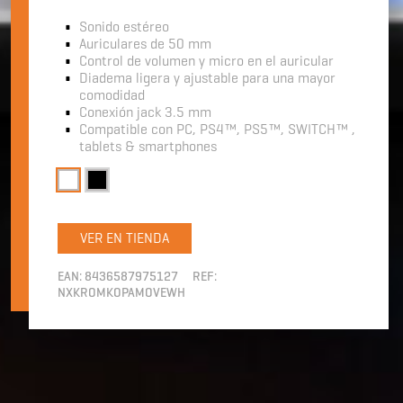
Sonido estéreo
Auriculares de 50 mm
Control de volumen y micro en el auricular
Diadema ligera y ajustable para una mayor
comodidad
Conexión jack 3.5 mm
Compatible con PC, PS4™, PS5™, SWITCH™ ,
tablets & smartphones
VER EN TIENDA
EAN:
8436587975127
REF:
NXKROMKOPAMOVEWH