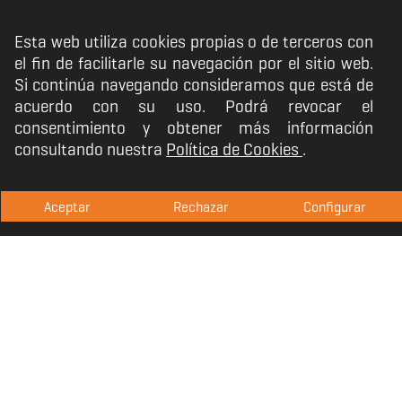
Esta web utiliza cookies propias o de terceros con
Los Krom Khali de Barbie™ poseen un
el fin de facilitarle su navegación por el sitio web.
tamaño ideal. A una
diadema muy ligera y
Si continúa navegando consideramos que está de
adaptable
, se suman unas
almohadillas
acuerdo con su uso. Podrá revocar el
extrasuaves
, lo que hará que no los notes
consentimiento y obtener más información
aunque los tengas puestos durante todo el
consultando nuestra
Política de Cookies
.
día.
Aceptar
Rechazar
Configurar