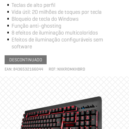
Teclas de alto perfil
Vida útil: 20 milhões de toques por tecla
Bloqueio de tecla do Windows
Função anti-ghosting
8 efeitos de iluminação multicoloridos
Efeitos de iluminação configuráveis sem
software
DESCONTINUADO
EAN:
8436532166044
REF:
NXKROMKHBRD