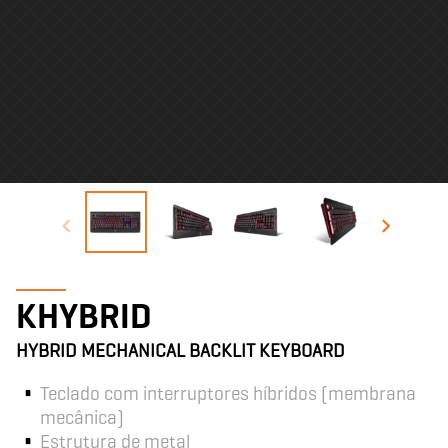
KHYBRID
HYBRID MECHANICAL BACKLIT KEYBOARD
Teclado com interruptores híbridos (membrana
mecânica)
Estrutura de metal