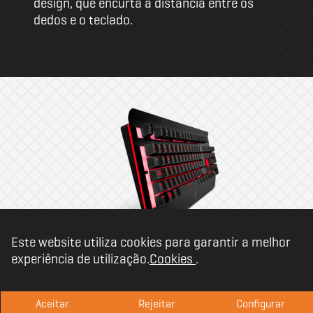
design, que encurta a distância entre os
dedos e o teclado.
Este website utiliza cookies para garantir a melhor
experiência de utilização.
Cookies
.
Design e estrutura
robusta
Aceitar
Rejeitar
Configurar