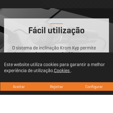
Fácil utilização
O sistema de inclinação Krom Kyp permite
ajustar um ângulo entre 0 e 90 graus,
permitindo assim configurar para a posição
Este website utiliza cookies para garantir a melhor
e a distância que melhor lhe convier e ao seu
experiência de utilização.
Cookies
.
som omnidireccional.
Para torná-lo ainda mais fácil de usar, o
Aceitar
Rejeitar
Configurar
Krom Kyp possui um interruptor On / Off.