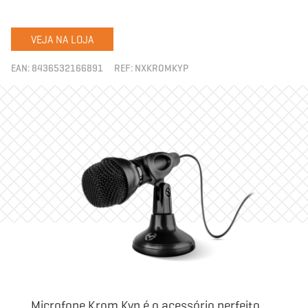
VEJA NA LOJA
EAN:
8436532166891
REF:
NXKROMKYP
Microfone Krom Kyp é o acessório perfeito