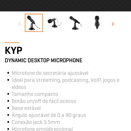
KYP
DYNAMIC DESKTOP MICROPHONE
Microfone de secretária ajustável
Ideal para streaming, podcasting, VoIP, jogos e
vídeos
Tamanho compacto
Botão on/off de fácil acesso
Base estável
Ângulo ajustável de 0 a 90 graus
Conexão jack 3.5mm
Microfone omnidireccional